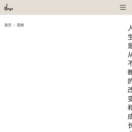
首页
视频