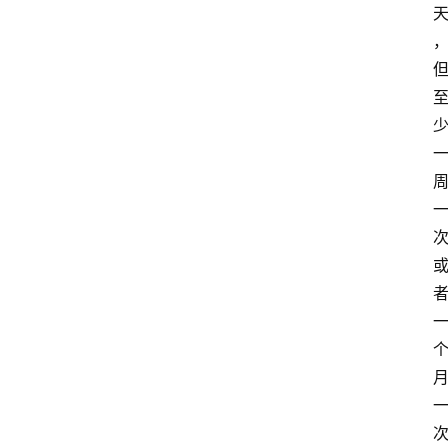
萨
古
鲁
瑜
伽
与
冥
想