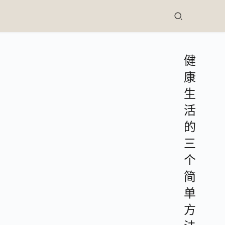
健
康
生
活
的
三
个
简
单
方