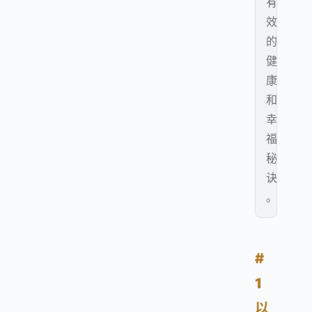
有
效
的
健
康
和
幸
福
秘
诀
。
#
1 
以