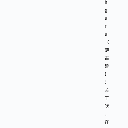
h
g
u
r
u
（
萨
古
鲁
）
：
关
于
吃
，
在