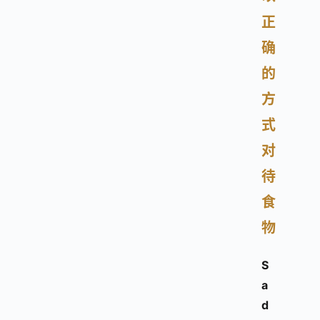
正
确
的
方
式
对
待
食
物
S
a
d