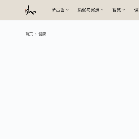
萨古鲁
瑜伽与冥想
智慧
课
首页
健康