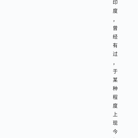
印
度
，
曾
经
有
过
，
于
某
种
程
度
上
现
今