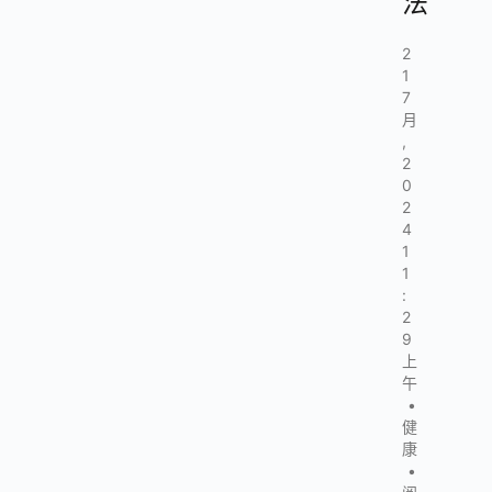
法
2
1
7
月
,
2
0
2
4
1
1
:
2
9
上
午
•
健
康
•