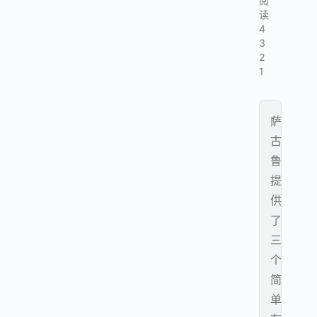
阅
读
4
3
2
1
萨
古
鲁
提
供
了
三
个
简
单