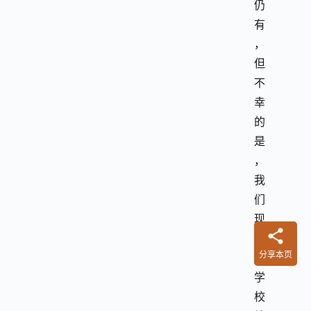
仍
有
，
但
不
幸
的
是
，
我
们
现
代
分享本页
的
学
校