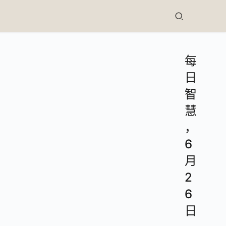
每
日
智
慧
，
6
月
2
6
日