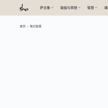
萨古鲁
瑜伽与冥想
智慧
课
首页
每日智慧