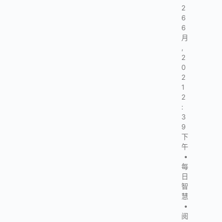
2
6
6
月
,
2
0
2
1
2
:
3
9
下
午
•
每
日
智
慧
•
阅