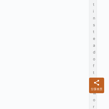
t
i
n
s
t
e
a
d
o
f
t
h
e
分享本页
w
o
r