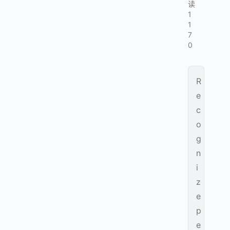
读
1
1
7
0
R
e
c
o
g
n
i
z
e
p
e