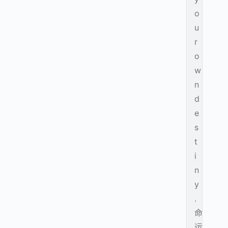
o
u
r
o
w
n
d
e
s
t
i
n
y
.
命
运