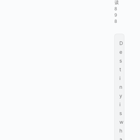
读
8
9
8
D
e
s
t
i
n
y
i
s
w
h
a