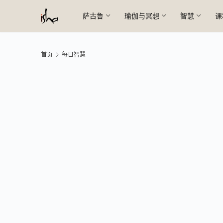
萨古鲁
瑜伽与冥想
智慧
课
首页
每日智慧