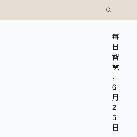
每
日
智
慧
，
6
月
2
5
日