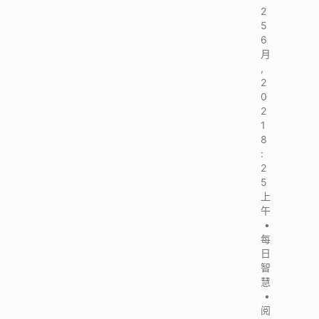
2
5
6
月
,
2
0
2
1
8
:
2
5
上
午
•
每
日
智
慧
•
阅