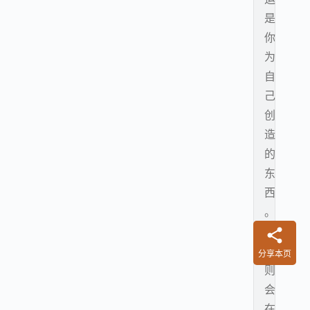
是
你
为
自
己
创
造
的
东
西
。
宿
命
分享本页
则
会
在