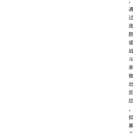
萨
古
鲁
瑜
伽
与
冥
想
智