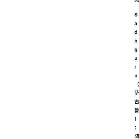
S
a
d
h
g
u
r
u