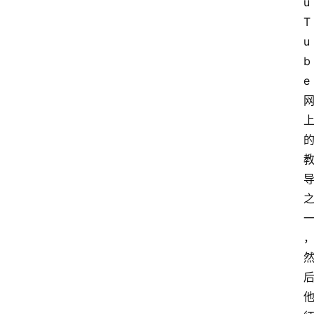
u
T
u
b
e