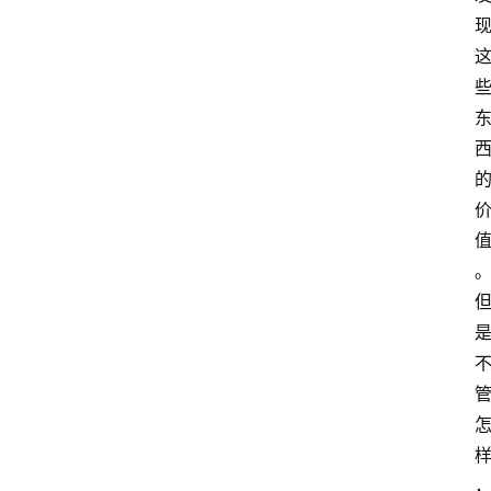
智
慧
课
程
查
询