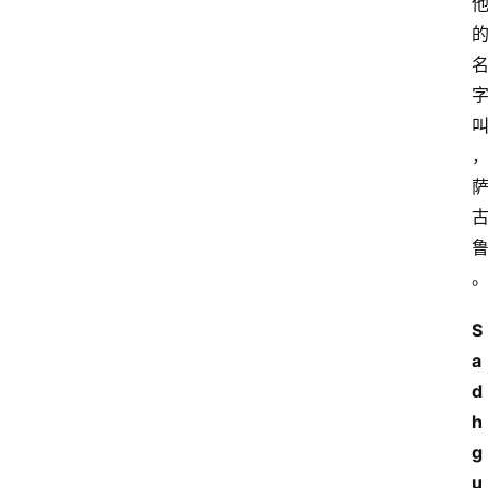
S
a
d
h
g
u