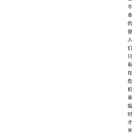
萨
古
鲁
瑜
伽
与
冥
想