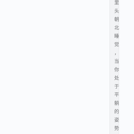
里
头
朝
北
睡
觉
，
当
你
处
于
平
躺
的
姿
势