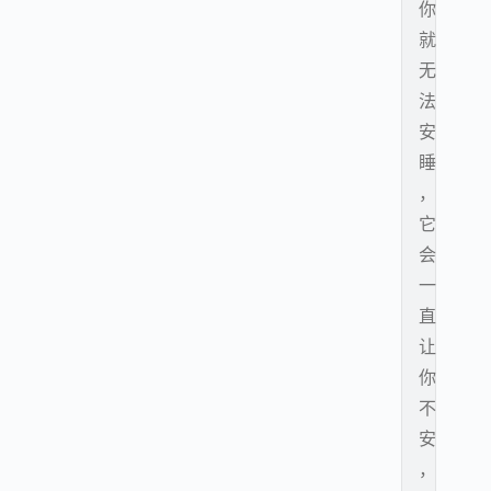
你
就
无
法
安
睡
，
它
会
一
直
让
你
不
安
，