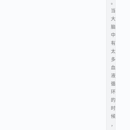
。
当
大
脑
中
有
太
多
血
液
循
环
的
时
候
，