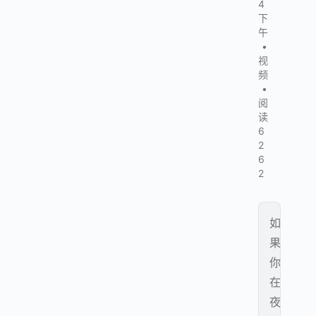
4
下
午
•
视
频
•
阅
读
6
2
6
2
如
果
你
在
夜