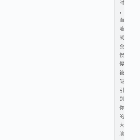
时
，
血
液
就
会
慢
慢
被
吸
引
到
你
的
大
脑