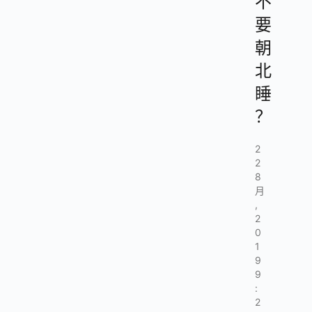
不
要
朝
北
睡
？
2
2
8
月
,
2
0
1
9
9
:
2