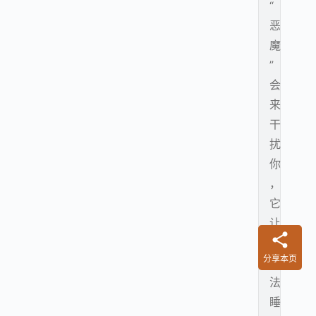
“
恶
魔
”
会
来
干
扰
你
，
它
让
你
分享本页
无
法
睡