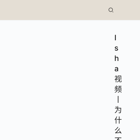
I
s
h
a
视
频
丨
为
什
么