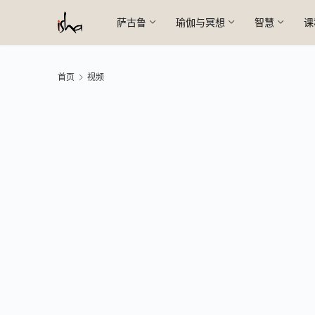
萨古鲁
瑜伽与冥想
智慧
课
首页
视频