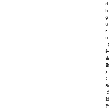
d
h
g
u
r
u