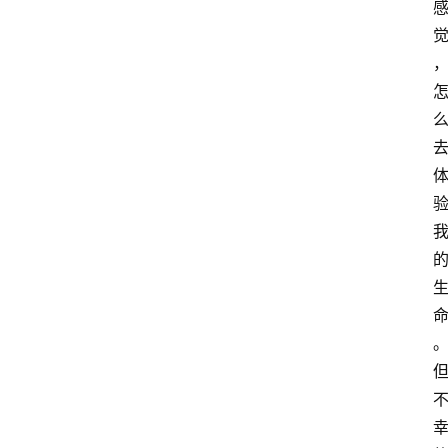
萨
古
鲁
瑜
伽
与
冥
想
智
慧