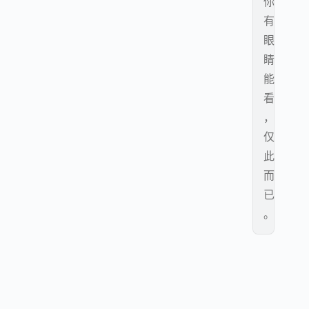
你
有
眼
睛
能
看
，
仅
此
而
已
。