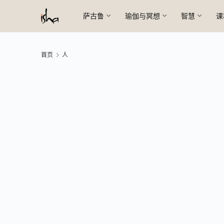
萨古鲁
瑜伽与冥想
智慧
课
首页
人