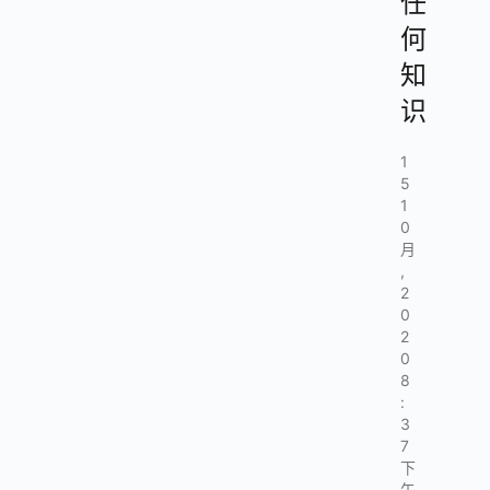
任
何
知
识
1
5
1
0
月
,
2
0
2
0
8
:
3
7
下
午