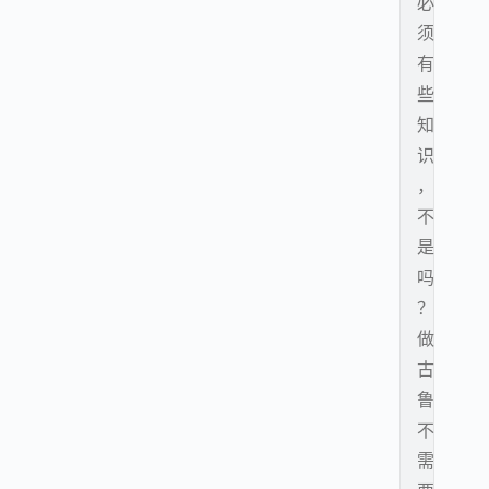
必
须
有
些
知
识
，
不
是
吗
？
做
古
鲁
不
需