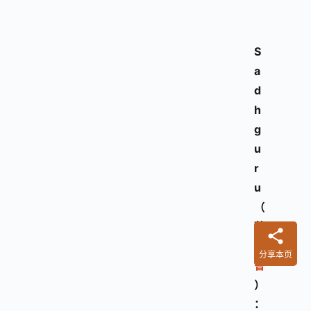
S
a
d
h
g
u
r
u
（
萨
古
分享本页
鲁
）
：