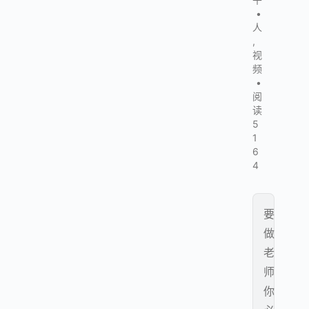
•
人
,
视
频
•
阅
读
5
1
6
4
要
做
老
师
你