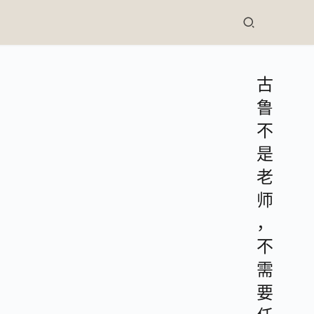
古
鲁
不
是
老
师
，
不
需
要