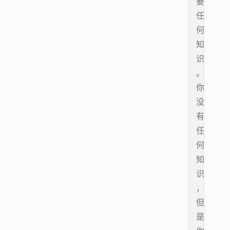
要
任
何
知
识
。
你
没
有
任
何
知
识
，
但
是