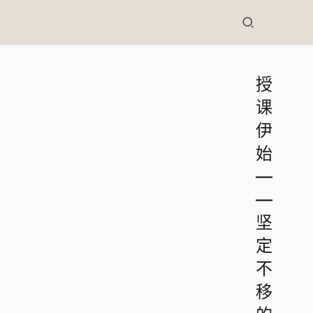
授
课
伊
始
—
—
坚
定
不
移