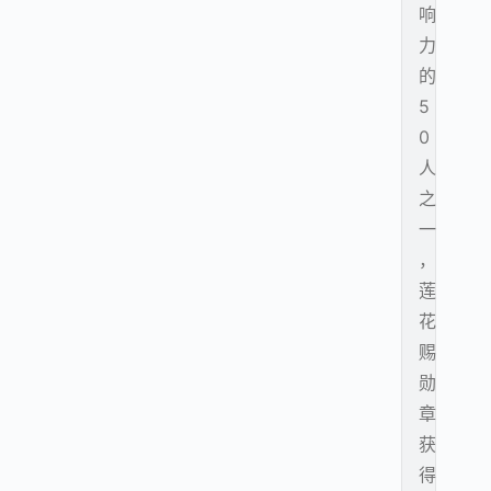
响
力
的
5
0
人
之
一
，
莲
花
赐
勋
章
获
得