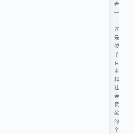
者
—
—
这
是
授
予
有
卓
越
社
会
贡
献
的
个