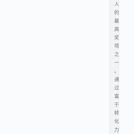
人
的
最
高
奖
项
之
一
。
通
过
富
于
转
化
力