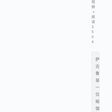
视
频
•
阅
读
3
5
0
4
萨
古
鲁
是
一
位
瑜
伽