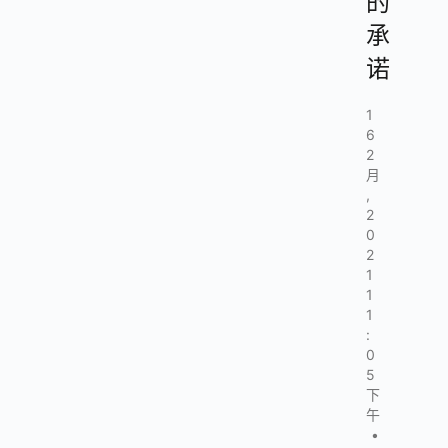
的
承
诺
1
6
2
月
,
2
0
2
1
1
1
:
0
5
下
午
•