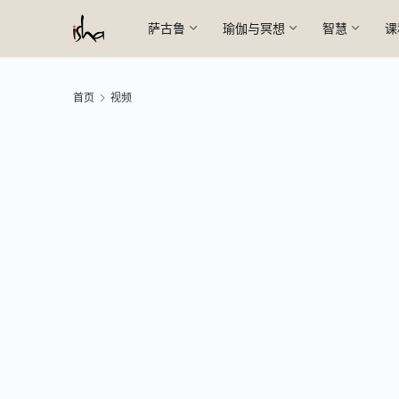
萨古鲁
瑜伽与冥想
智慧
课
首页
视频