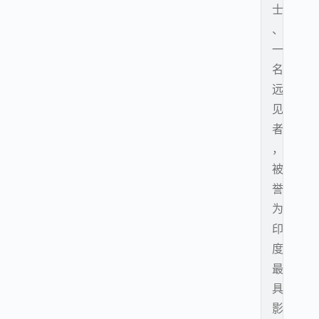
士
、
一
名
远
见
者
，
被
誉
为
印
度
最
具
影