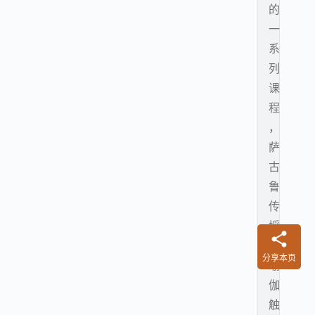
的
一
系
列
课
程
，
萨
古
鲁
传
授
的
分享本页
瑜
伽
触