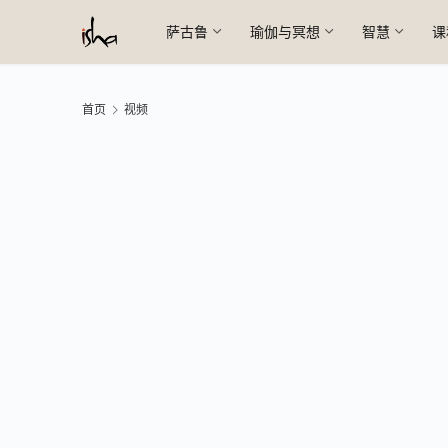
萨古鲁
瑜伽与冥想
智慧
课
首页
视频