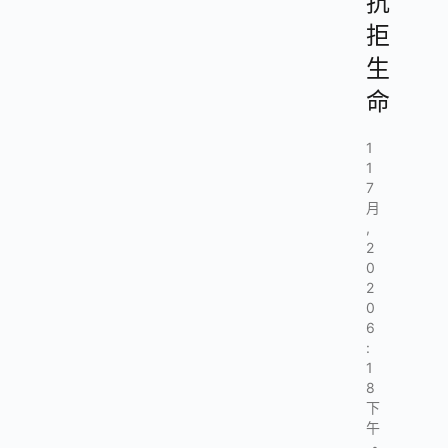
抗
拒
生
命
1
1
7
月
,
2
0
2
0
6
:
1
8
下
午
•