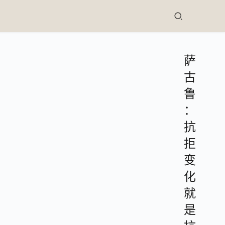
萨
古
鲁
：
抗
拒
变
化
就
是