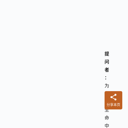
提
问
者
：
为
什
么
分享本页
生
命
中