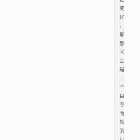
变
化
，
抑
郁
就
会
是
一
个
自
然
而
然
的
过