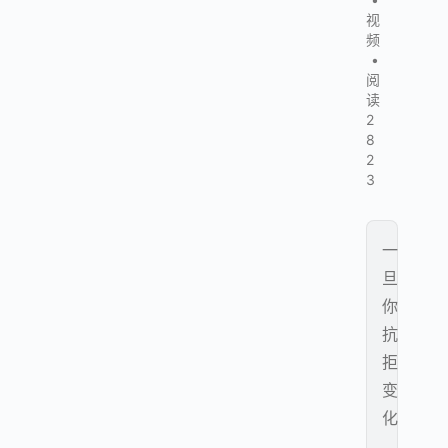
视
频
•
阅
读
2
8
2
3
一
旦
你
抗
拒
变
化
，