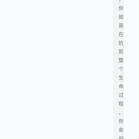
你
就
是
在
抗
拒
整
个
生
命
过
程
，
你
会
创