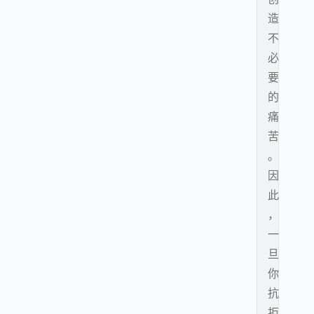
造
不
必
要
的
痛
苦
。
因
此
，
一
旦
你
抗
拒