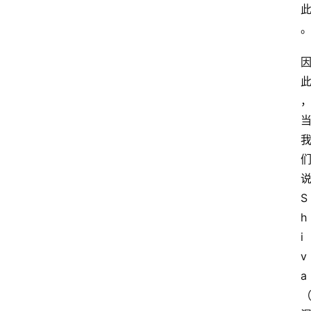
S
h
i
v
a