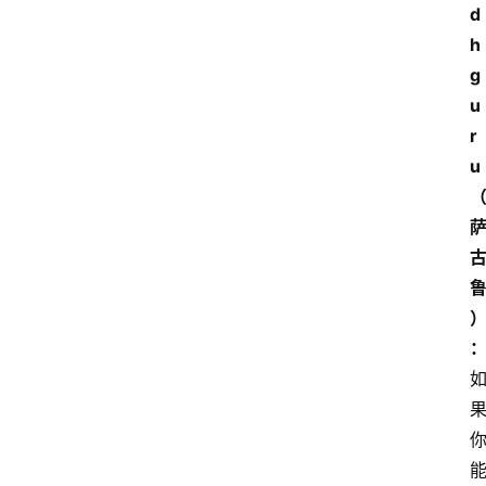
d
h
g
u
r
u