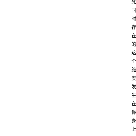
萨
古
鲁
瑜
伽
与
冥
想
智