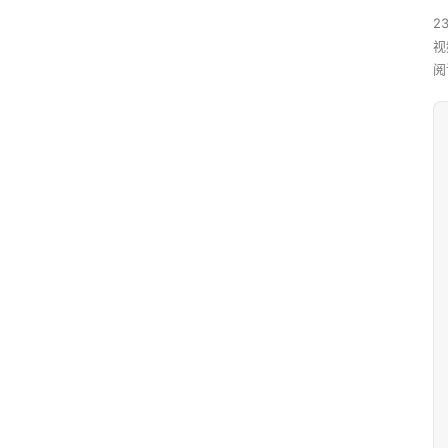
23
视
阅