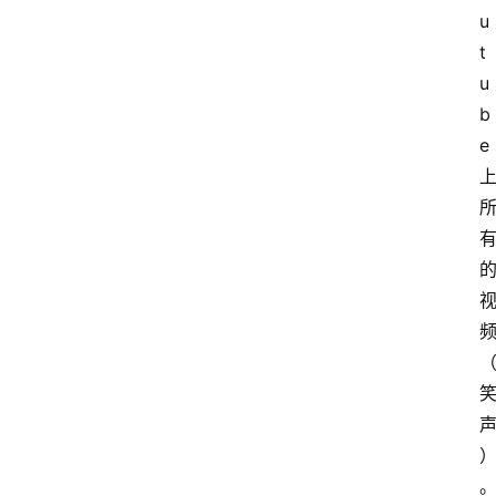
u
t
u
b
e