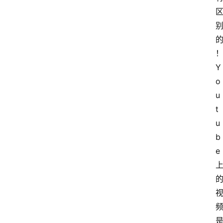
Y
o
u
t
u
b
e