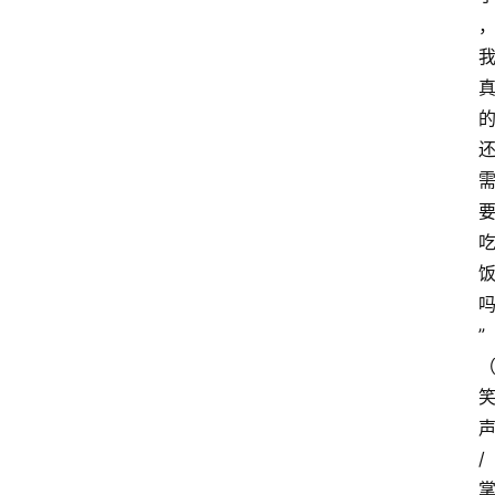
智
慧
课
程
查
询
”
/