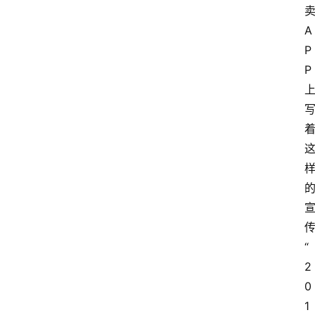
A
P
P
“
2
0
1