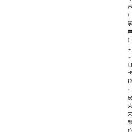
/
…
…
·