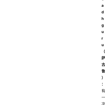
a
d
h
g
u
r
u