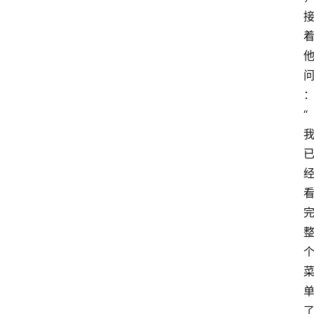
“
萨
古
鲁
瑜
伽
与
冥
想