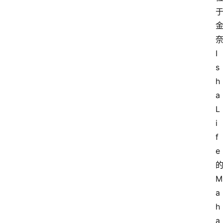
I
s
h
a 
L
i
f
e
M
a
h
a