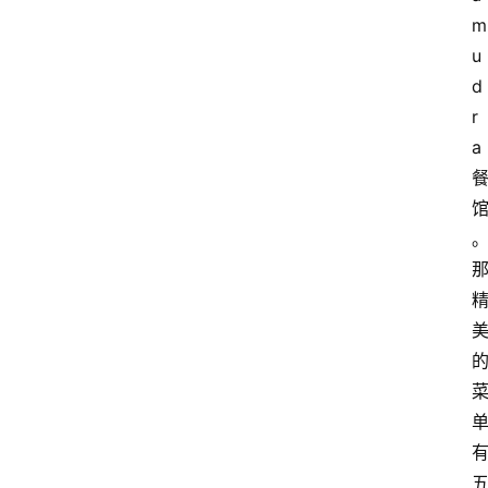
m
u
d
r
a