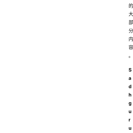
S
a
d
h
g
u
r
u