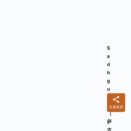
S
a
d
h
g
u
r
u
分享本页
（
萨
古