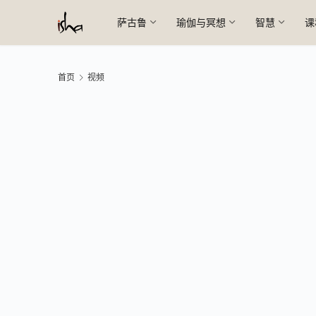
萨古鲁
瑜伽与冥想
智慧
课
首页
视频