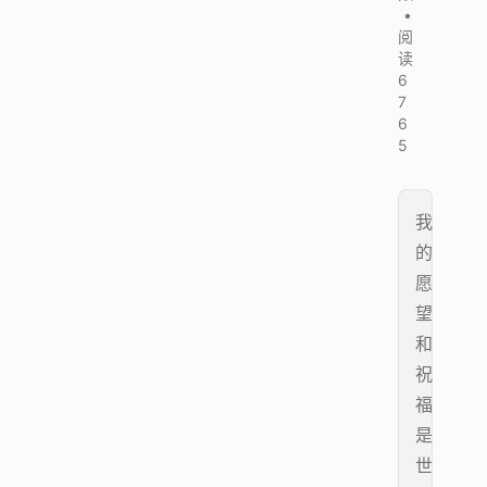
•
阅
读
6
7
6
5
我
的
愿
望
和
祝
福
是
世