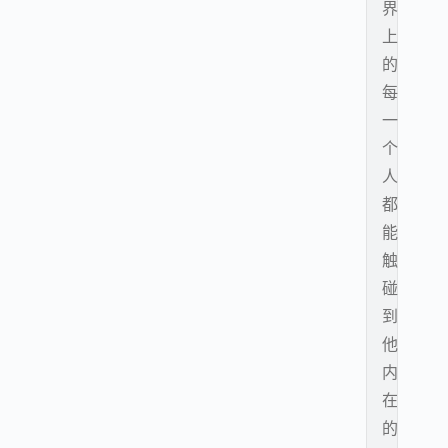
界
上
的
每
一
个
人
都
能
触
碰
到
他
内
在
的