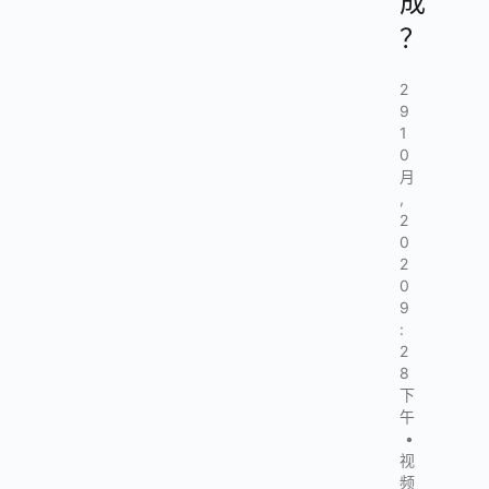
成
？
2
9
1
0
月
,
2
0
2
0
9
:
2
8
下
午
•
视
频