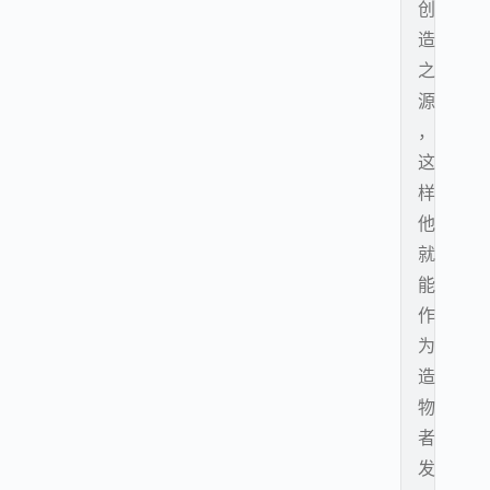
创
造
之
源
，
这
样
他
就
能
作
为
造
物
者
发