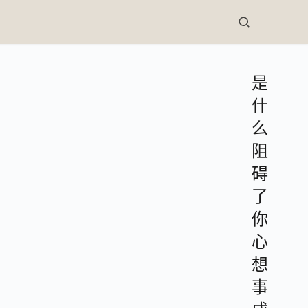
是
什
么
阻
碍
了
你
心
想
事