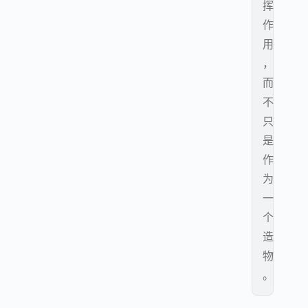
挥
作
用
，
而
不
只
是
作
为
一
个
造
物
。