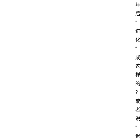
“
”
“