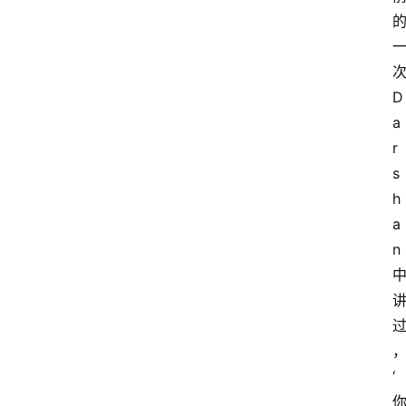
D
a
r
s
h
a
n
‘