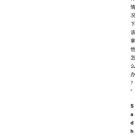
”
S
a
d
h