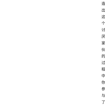
萨
古
鲁
瑜
伽
与
冥
想