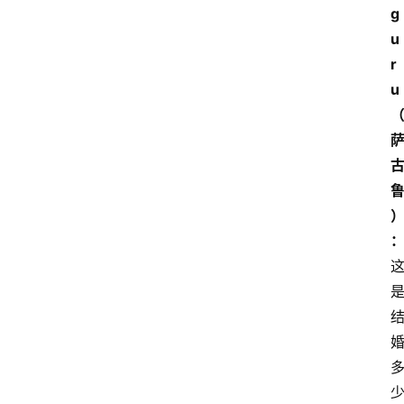
g
u
r
u