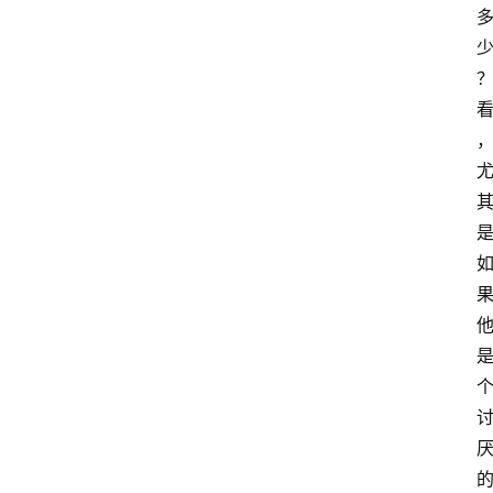
智
慧
课
程
查
询