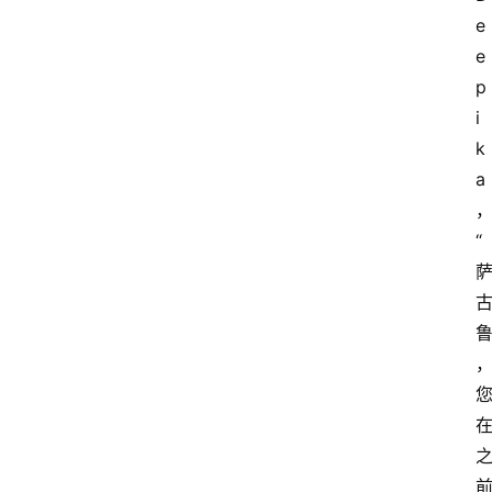
e
e
p
i
k
a
“