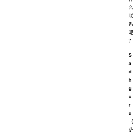
智
慧
课
程
查
S
询
a
d
h
g
u
r
u