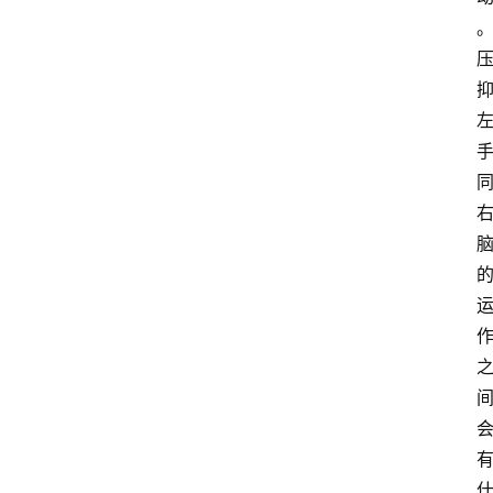
萨
古
鲁
瑜
伽
与
冥
想