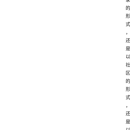
智
慧
课
程
查
询