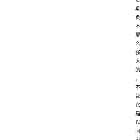
萨
古
鲁
瑜
伽
与
冥
想