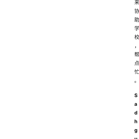
S
a
d
h
g
u