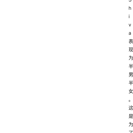
h
i
v
a