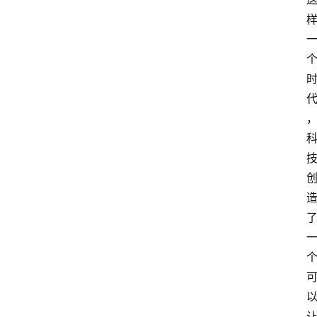
智
慧
课
程
查
询