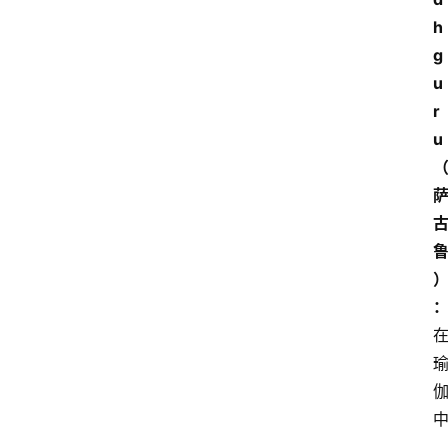
h
g
u
r
u