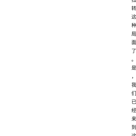
萨
古
鲁
瑜
伽
与
冥
想