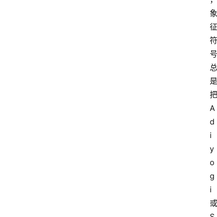
A
d
i
y
o
g
i
S