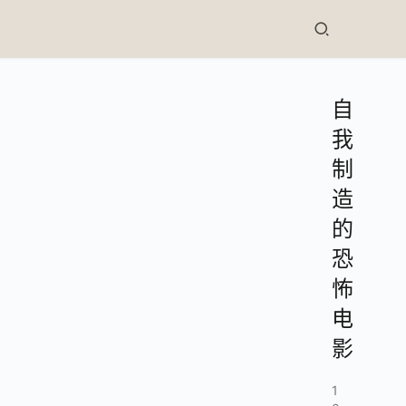
自
我
制
造
的
恐
怖
电
影
1