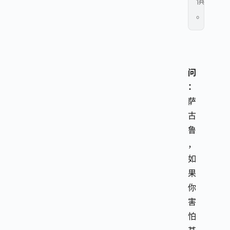
惧
。
问
：
萨
古
鲁
，
如
果
你
害
怕