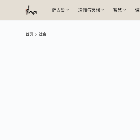
萨古鲁
瑜伽与冥想
智慧
课
首页
社会