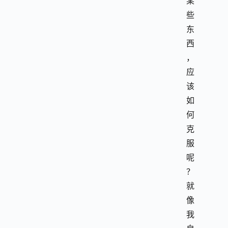
某
些
东
西
，
应
该
如
何
克
服
呢
？
就
像
我