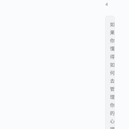
4
如
果
你
懂
得
如
何
去
管
理
你
的
心