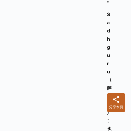
。
S
a
d
h
g
u
r
u
（
萨
古
鲁
分享本页
）
：
也