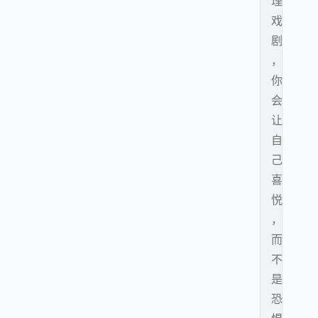
理
戏
剧
，
你
会
让
自
己
喜
悦
，
而
不
是
恐