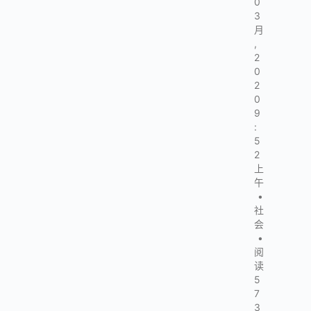
0
3
月
,
2
0
2
0
9
:
5
2
上
午
•
社
会
•
阅
读
5
7
3