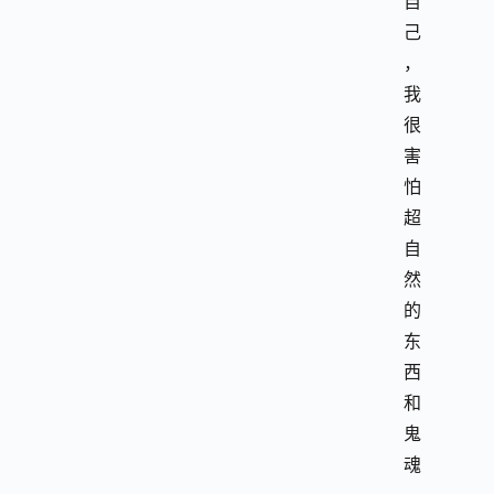
自
己
，
我
很
害
怕
超
自
然
的
东
西
和
鬼
魂