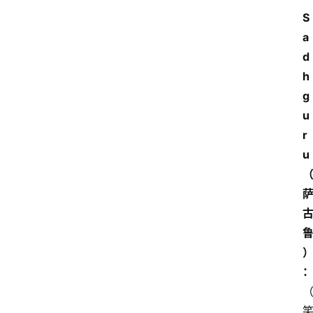
S
a
d
h
g
u
r
u