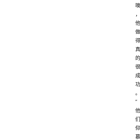
萨
古
鲁
瑜
伽
与
冥
想
”
智
慧
课
程