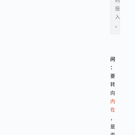
的
投
入
。
问
：
要
转
向
内
在
，
是