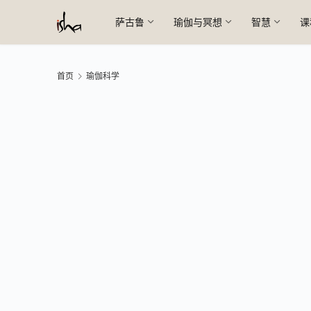
萨古鲁
瑜伽与冥想
智慧
课
首页
瑜伽科学