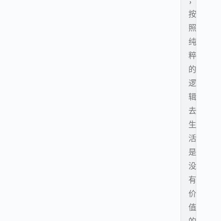
，
按
照
纯
粹
的
逻
辑
去
生
活
是
没
有
价
值