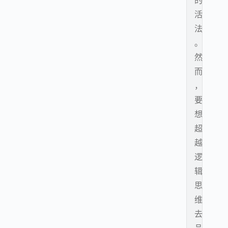
的
活
法
。
然
而
，
要
想
超
越
逻
辑
思
维
去