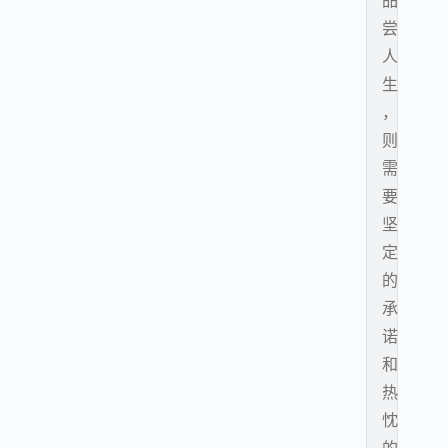
品
尝
人
生
，
则
需
要
坚
定
的
承
诺
和
热
忱