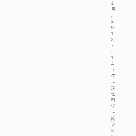
2
月
,
2
0
1
8
7
:
1
4
下
午
•
瑜
伽
科
学
•
阅
读
3