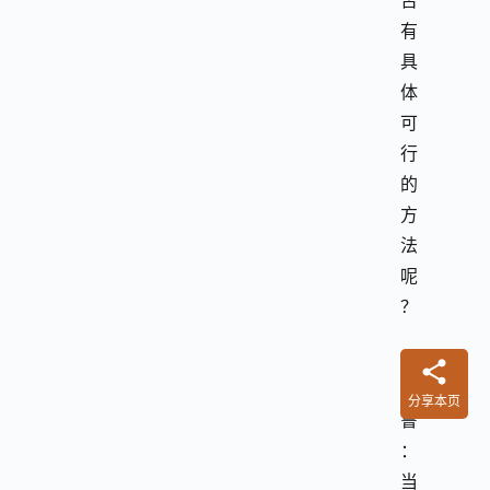
否
有
具
体
可
行
的
方
法
呢
？
萨
古
分享本页
鲁
：
当