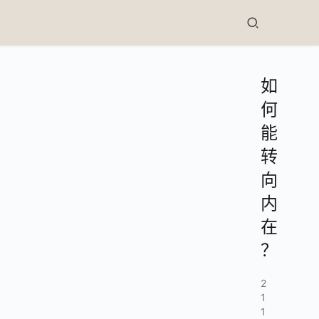
如
何
能
转
向
内
在
？
2
1
1