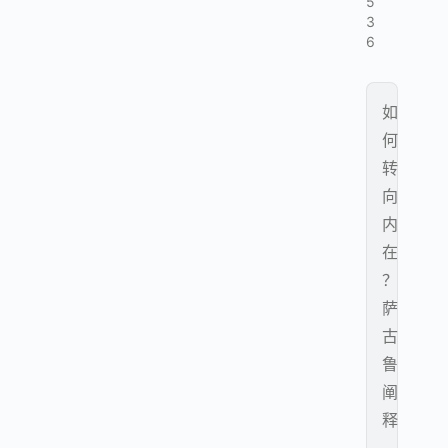
5
3
6
如
何
转
向
内
在
？
萨
古
鲁
阐
释