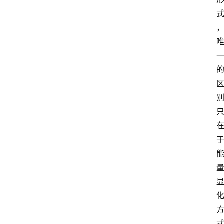
智
慧
课
程
查
询