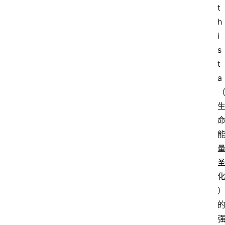
t
h
i
s
t
a