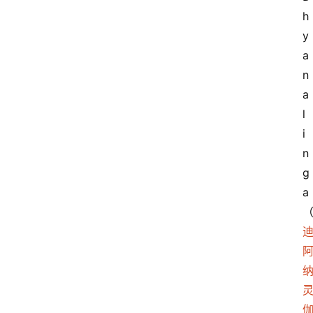
h
y
a
n
a
l
i
n
g
a