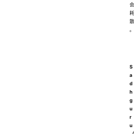
S
a
d
h
g
u
r
u