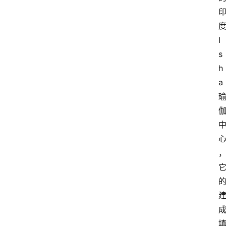
I
s
h
a