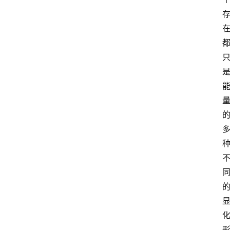
萨
古
鲁
瑜
伽
与
冥
想