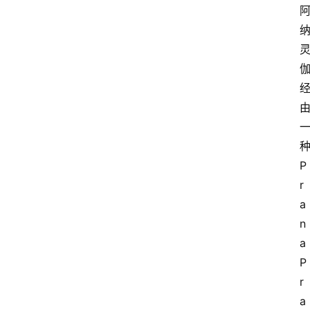
P
r
a
n
a 
P
r
a