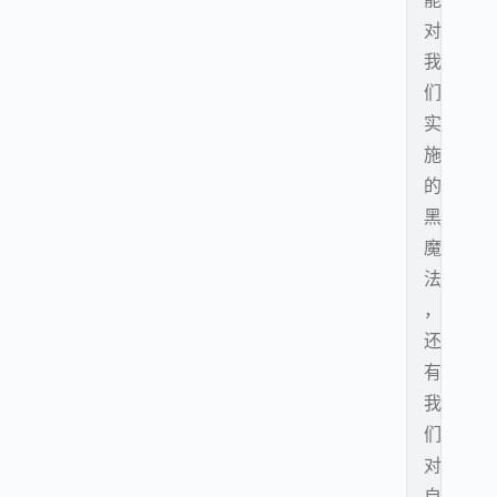
对
我
们
实
施
的
黑
魔
法
，
还
有
我
们
对
自