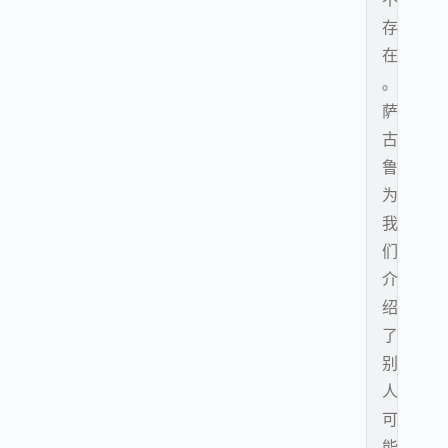
存
在
。
萨
古
鲁
为
我
们
介
绍
了
别
人
可
能