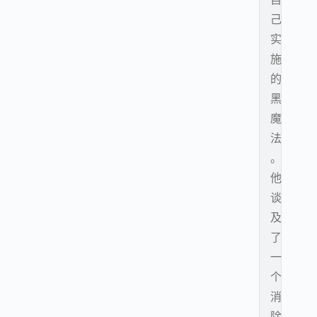
己
实
施
的
黑
魔
法
。
他
谈
及
了
一
个
消
除