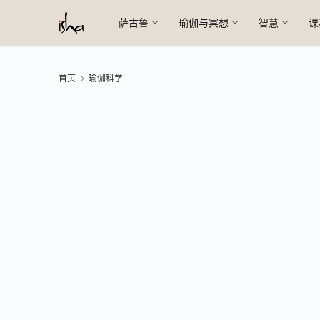
萨古鲁
瑜伽与冥想
智慧
课
首页
瑜伽科学