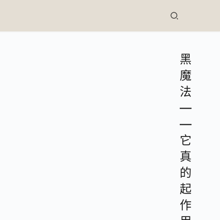
黑
魔
法
—
—
它
真
的
起
作