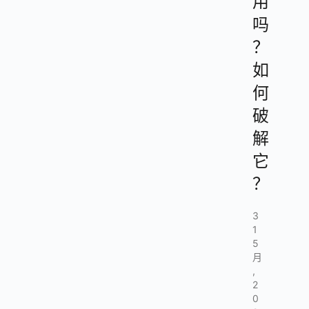
用
吗
？
如
何
破
解
它
？
3
1
5
月
,
2
0