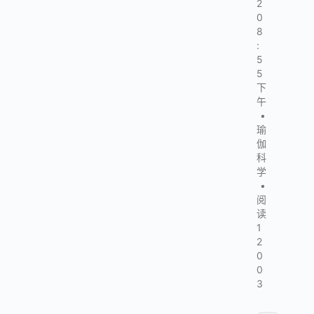
2
0
8
:
5
5
下
午
•
瑜
伽
科
学
•
阅
读
1
2
0
0
3