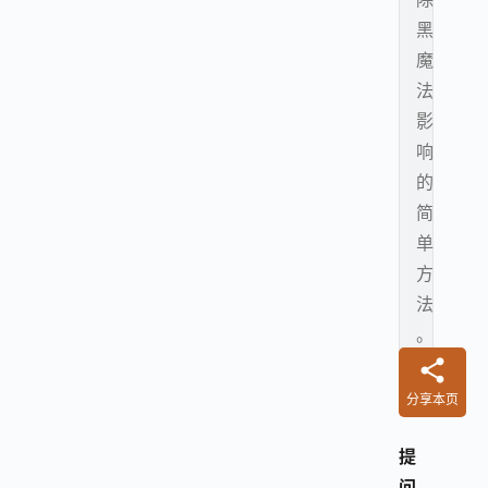
黑
魔
法
影
响
的
简
单
方
法
。
分享本页
提
问