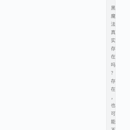
黑
魔
法
真
实
存
在
吗
？
存
在
，
也
可
能
不