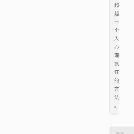
超
越
一
个
人
心
理
疯
狂
的
方
法
。