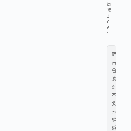
阅
读
2
0
6
1
萨
古
鲁
谈
到
不
要
去
躲
避