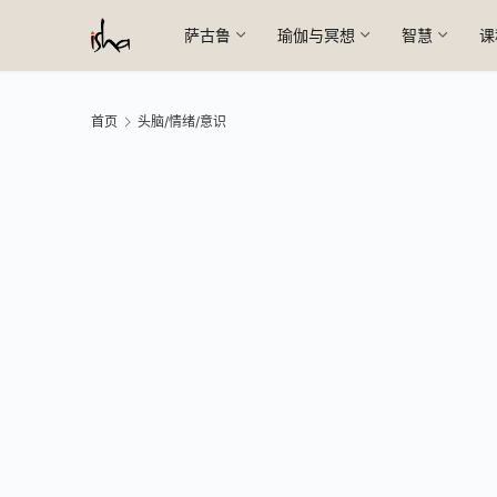
萨古鲁
瑜伽与冥想
智慧
课
首页
头脑/情绪/意识