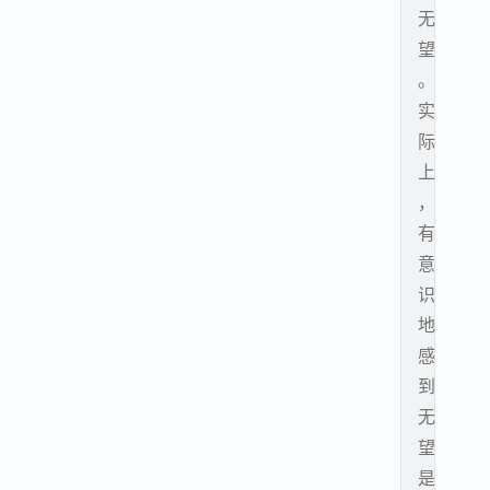
无
望
。
实
际
上
，
有
意
识
地
感
到
无
望
是