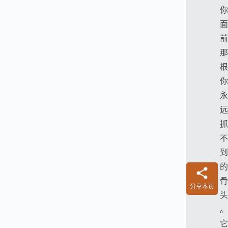
你
面
前
那
根
你
永
远
抓
不
到
的
骨
分享本页
头
。
它