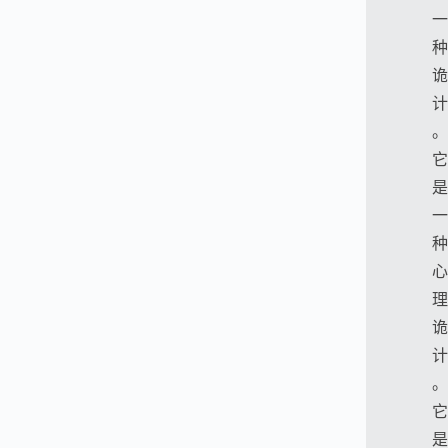
一
种
诡
计
。
它
是
一
种
心
理
诡
计
。
它
是