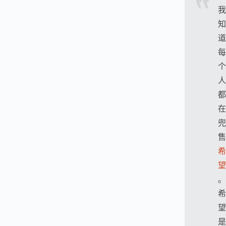
我
知
道
每
个
人
都
在
兜
售
希
望
。
希
望
是