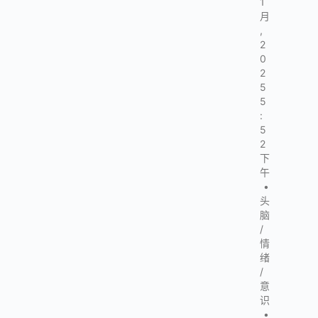
1
月
,
2
0
2
5
5
:
5
2
下
午
•
头
脑
/
情
绪
/
意
识
•