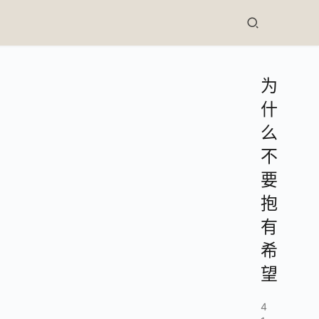
为
什
么
不
要
抱
有
希
望
4