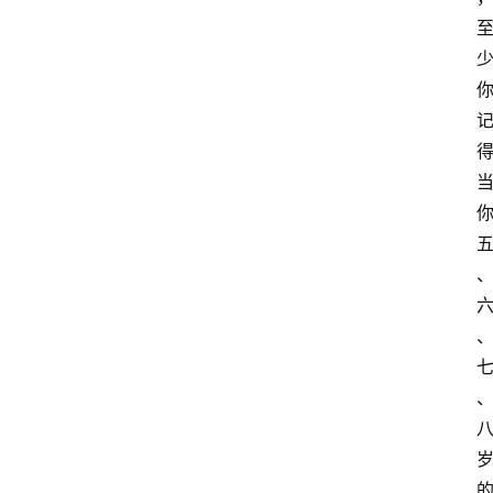
萨
古
鲁
瑜
伽
与
冥
想