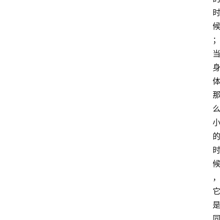
智
慧
课
程
查
询