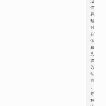
通
过
超
越
对
身
体
和
头
脑
的
认
同
，
来
解