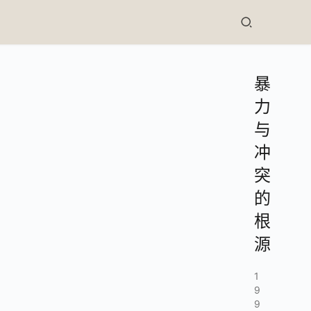
暴
力
与
冲
突
的
根
源
1
9
9