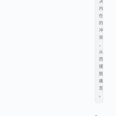
决
内
在
的
冲
突
，
从
而
摆
脱
痛
苦
。