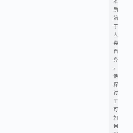
本
质
始
于
人
类
自
身
。
他
探
讨
了
可
如
何