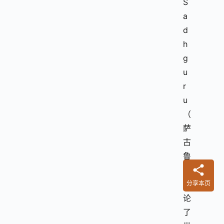
S
a
d
h
g
u
r
u
（
萨
古
鲁
）
讨
分享本页
论
了