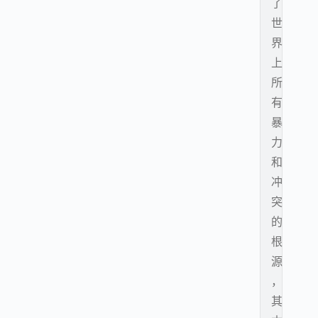
了
世
界
上
所
有
暴
力
和
冲
突
的
根
源
，
其