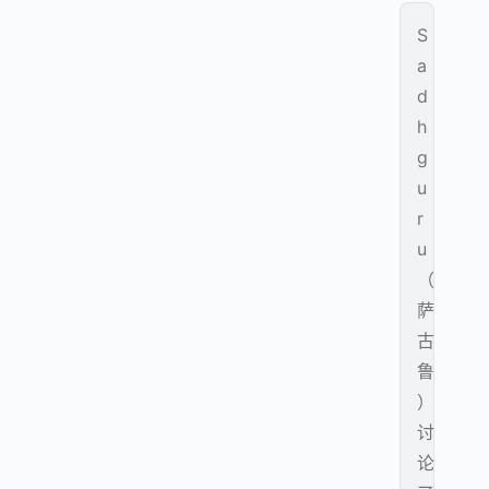
S
a
d
h
g
u
r
u
（
萨
古
鲁
）
讨
论