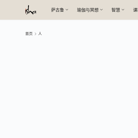
萨古鲁
瑜伽与冥想
智慧
课
首页
人