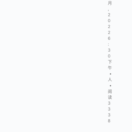
月
,
2
0
2
2
6
:
3
0
下
午
•
人
•
阅
读
3
3
3
8