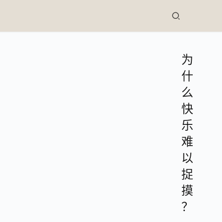
为
什
么
快
乐
难
以
捉
摸
？