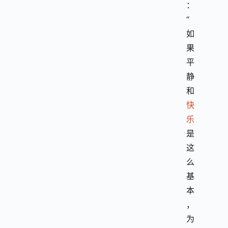
：
“
如
果
平
静
和
快
乐
是
这
么
基
本
，
为