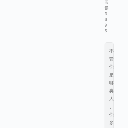
阅
读
3
6
9
5
不
管
你
是
哪
类
人
，
你
多