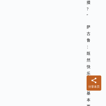
摸
？
”
萨
古
鲁
：
既
然
快
乐
是
个
分享本页
基
本