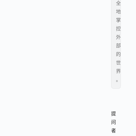
全
地
掌
控
外
部
的
世
界
。
提
问
者