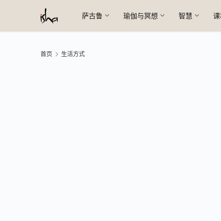
萨古鲁
瑜伽与冥想
智慧
课
首页
生活方式