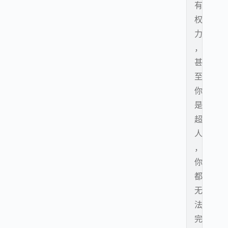
有
权
力
，
甚
至
你
是
超
人
，
你
都
无
法
完