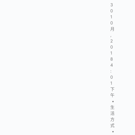
3
0
1
0
月
,
2
0
1
8
4
:
0
1
下
午
•
生
活
方
式
•