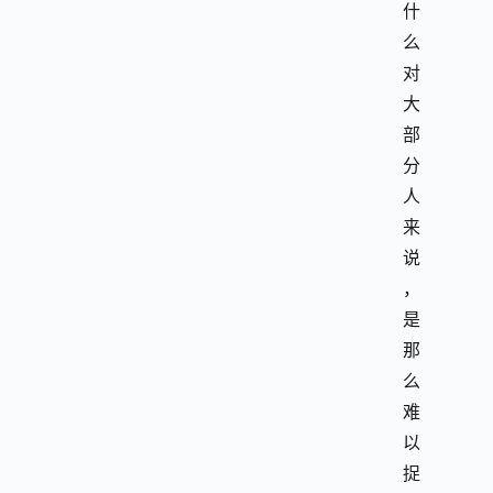
什
么
对
大
部
分
人
来
说
，
是
那
么
难
以
捉