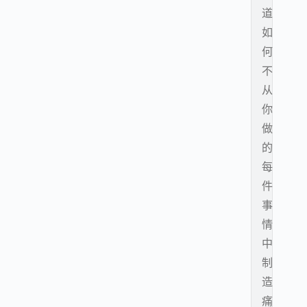
道
如
何
不
从
你
做
的
每
件
事
情
中
制
造
痛