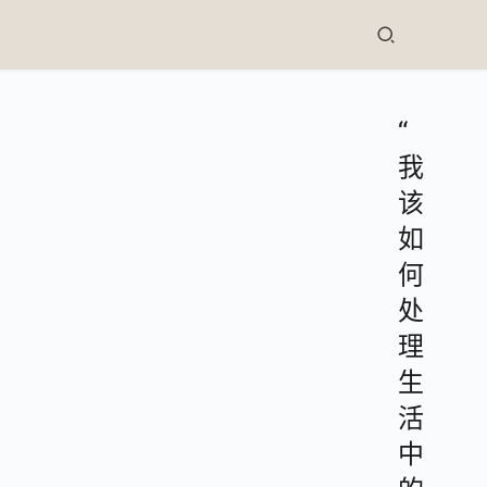
“
我
该
如
何
处
理
生
活
中