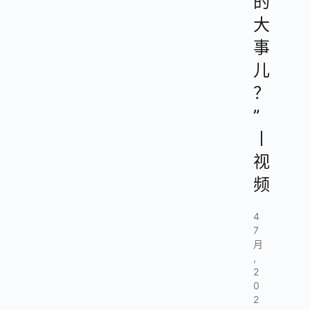
的
大
事
儿
？
”
丨
视
频
4
7
月
,
2
0
2