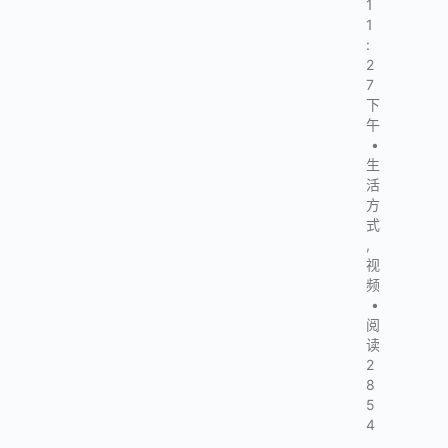
1
1
:
2
7
下
午
•
生
活
方
式
,
视
频
•
阅
读
2
8
5
4