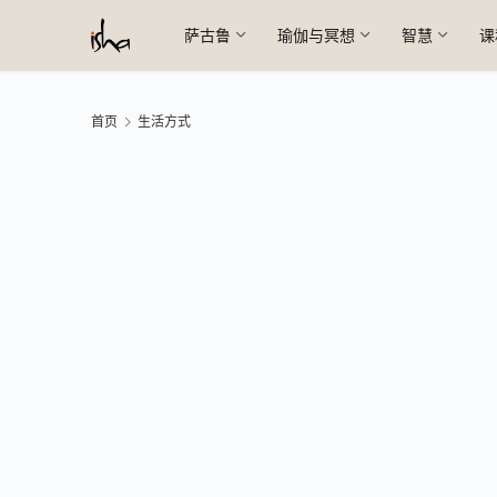
萨古鲁
瑜伽与冥想
智慧
课
首页
生活方式