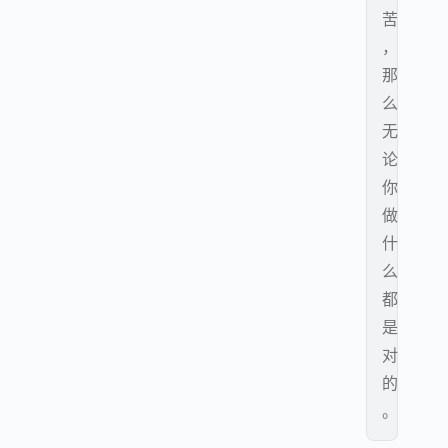
苦
，
那
么
无
论
你
做
什
么
都
是
对
的
。