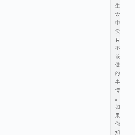
生
命
中
没
有
不
该
做
的
事
情
。
如
果
你
知