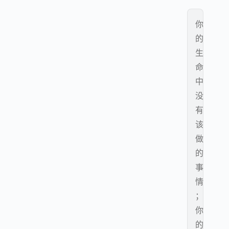
你
的
生
命
中
没
有
该
做
的
事
情
；
你
的