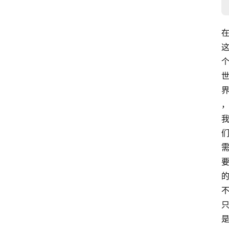
萨
古
鲁
瑜
伽
与
冥
想
智