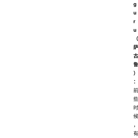
g
u
r
u