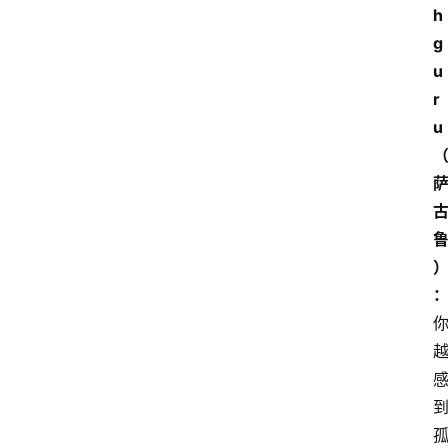
h
g
u
r
u