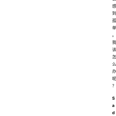
S
a
d