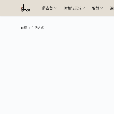
萨古鲁
瑜伽与冥想
智慧
课
首页
生活方式