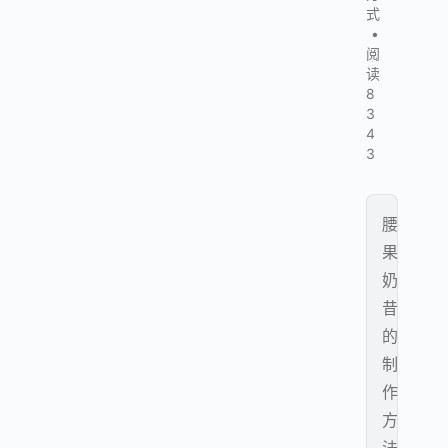
式
•
阅
读
8
3
4
3
腰
果
奶
昔
的
制
作
方