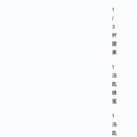
1
/
3
杯
腰
果
1
汤
匙
蜂
蜜
1
汤
匙