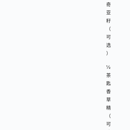
奇
亚
籽
（
可
选
）
½
茶
匙
香
草
精
（
可