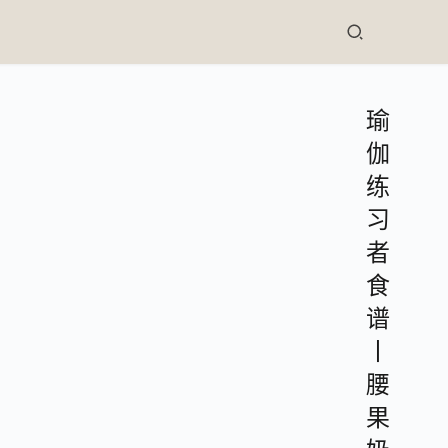
瑜
伽
练
习
者
食
谱
丨
腰
果