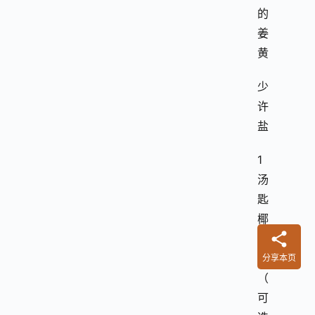
的
姜
黄
少
许
盐
1
汤
匙
椰
子
油
分享本页
（
可