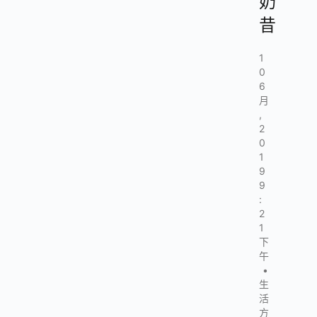
奶
昔
1
0
6
月
,
2
0
1
9
9
:
2
1
下
午
•
生
活
方