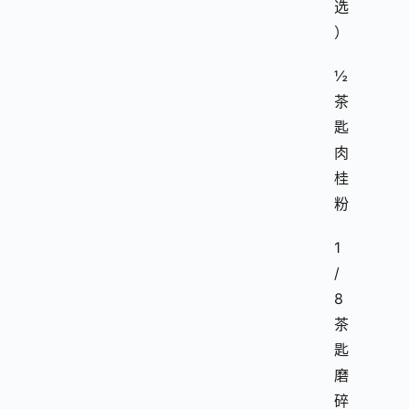
选
）
½
茶
匙
肉
桂
粉
1
/
8
茶
匙
磨
碎