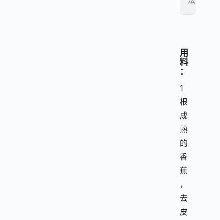
法
用
料
：
1
根
成
熟
的
香
蕉
，
去
皮