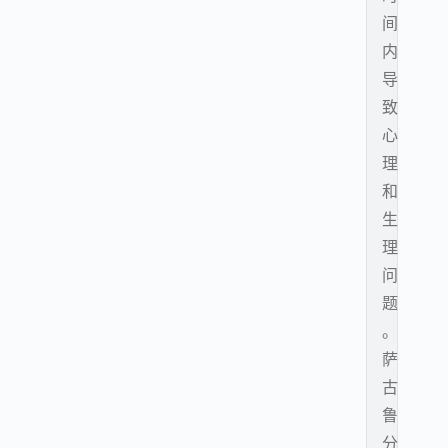
间
内
导
致
心
理
和
生
理
问
题
。
萨
古
鲁
分