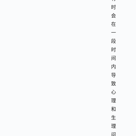
时
会
在
一
段
时
间
内
导
致
心
理
和
生
理
问