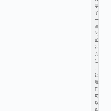
享
了
一
些
简
单
的
方
法
，
让
我
们
可
以
消