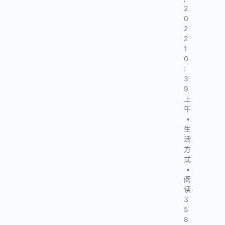
2
0
2
2
1
0
:
3
9
上
午
•
生
活
方
式
•
阅
读
3
5
8