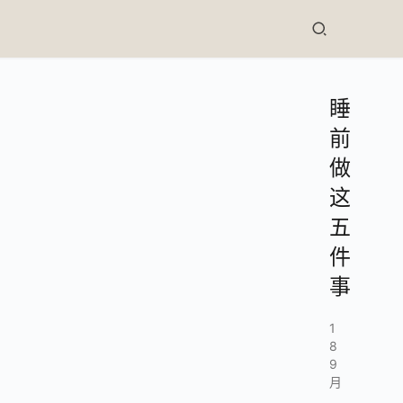
睡
前
做
这
五
件
事
1
8
9
月
,