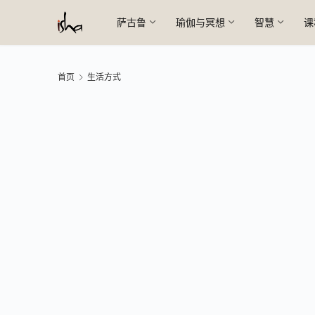
萨古鲁
瑜伽与冥想
智慧
课
首页
生活方式