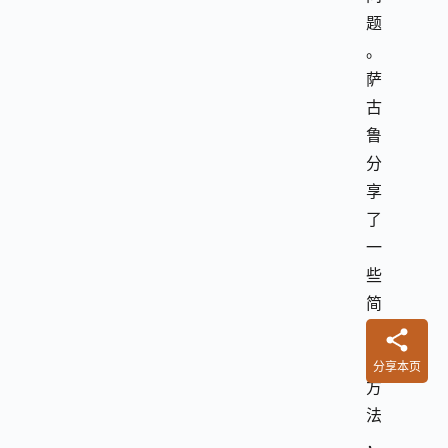
题
。
萨
古
鲁
分
享
了
一
些
简
单
的
分享本页
方
法
，