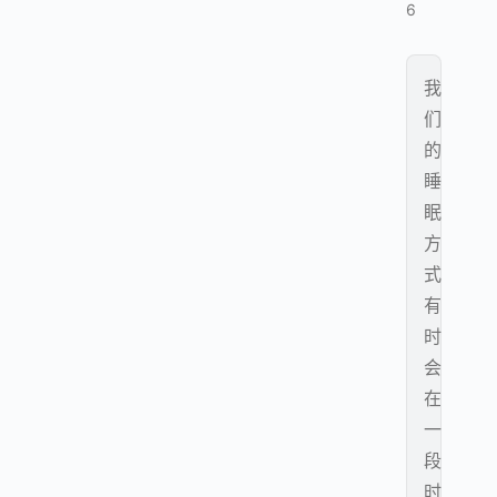
6
我
们
的
睡
眠
方
式
有
时
会
在
一
段
时