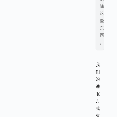
除
这
些
东
西
。
我
们
的
睡
眠
方
式
有