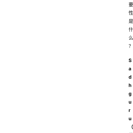
S
a
d
h
g
u
r
u