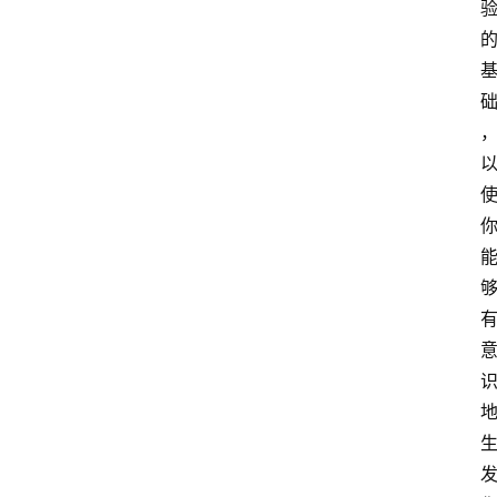
萨
古
鲁
瑜
伽
与
冥
想