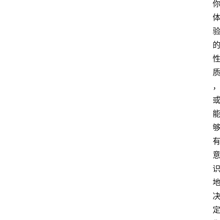
智
慧
课
程
查
询