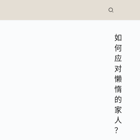
如
何
应
对
懒
惰
的
家
人
？