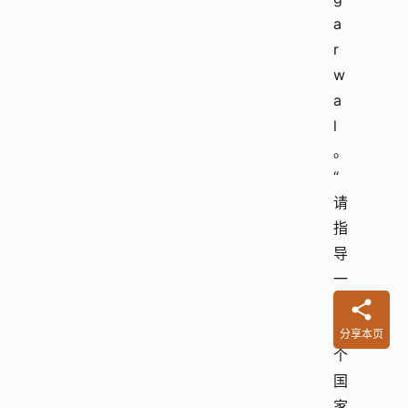
a
r
w
a
l
。
“
请
指
导
一
下
这
分享本页
个
国
家