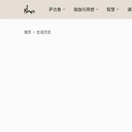
萨古鲁
瑜伽与冥想
智慧
课
首页
生活方式