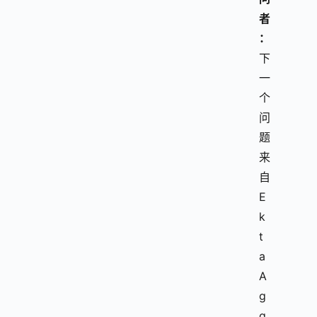
者
：
下
一
个
问
题
来
自
E
k
t
a 
A
g
g