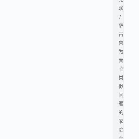
聊
？
萨
古
鲁
为
面
临
类
似
问
题
的
家
庭
主