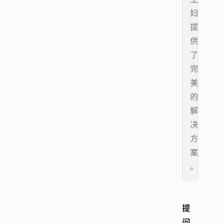
妇
提
供
了
完
美
的
解
决
方
案
。
提
问