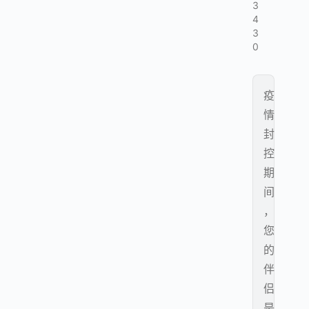
3
4
3
0
疫
情
封
控
期
间
，
您
的
伴
侣
是