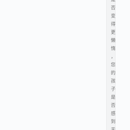
否
变
得
更
懒
惰
，
您
的
孩
子
是
否
感
到
无