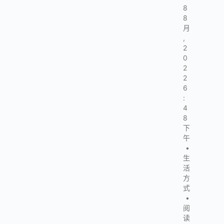
8
8
月
,
2
0
2
2
6
:
4
8
下
午
•
生
活
方
式
•
阅
读