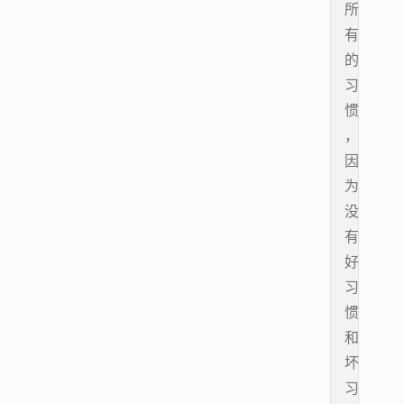
所
有
的
习
惯
，
因
为
没
有
好
习
惯
和
坏
习