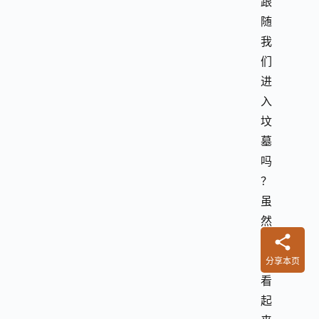
跟
随
我
们
进
入
坟
墓
吗
？
虽
然
习
惯
分享本页
看
起