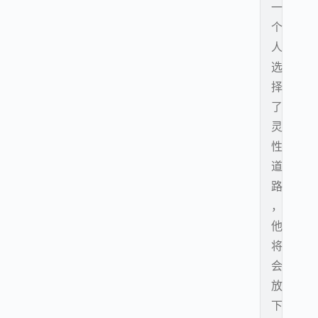
一
个
人
选
择
了
灵
性
道
路
，
他
将
会
放
下