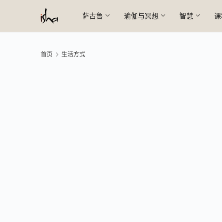
萨古鲁
瑜伽与冥想
智慧
课
首页
生活方式