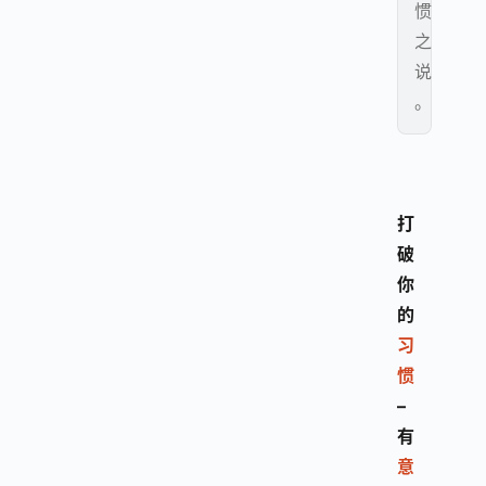
惯
之
说
。
打
破
你
的
习
惯
– 
有
意