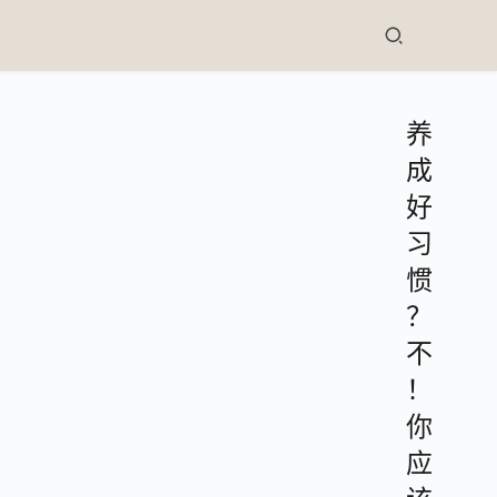
养
成
好
习
惯
？
不
！
你
应