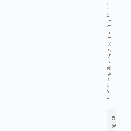
:
1
2
上
午
•
生
活
方
式
•
阅
读
4
5
9
2
如
果