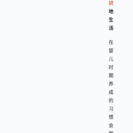
识
地
生
活
在
婴
儿
时
期
养
成
的
习
惯
会