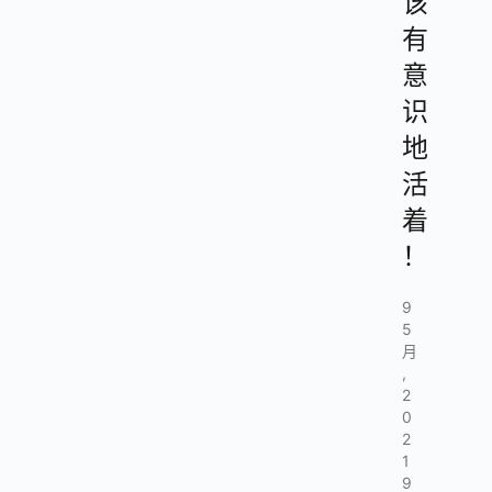
该
有
意
识
地
活
着
！
9
5
月
,
2
0
2
1
9