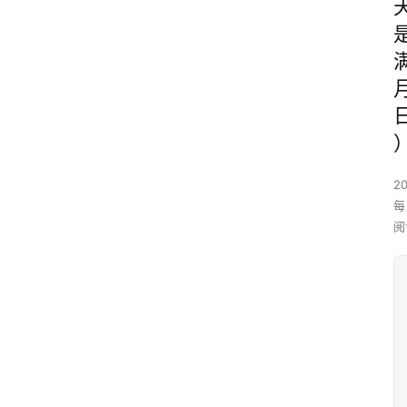
20
每
阅