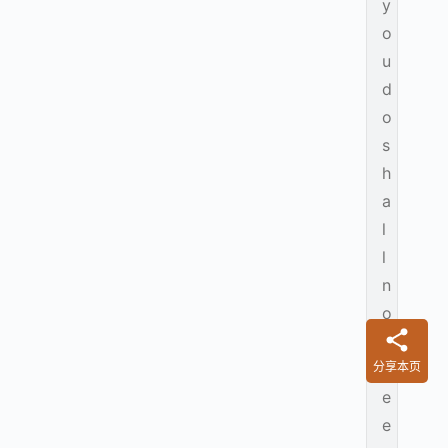
y
o
u
d
o
s
h
a
l
l
n
o
t
分享本页
b
e
e