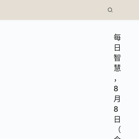
每
日
智
慧
，
8
月
8
日
（