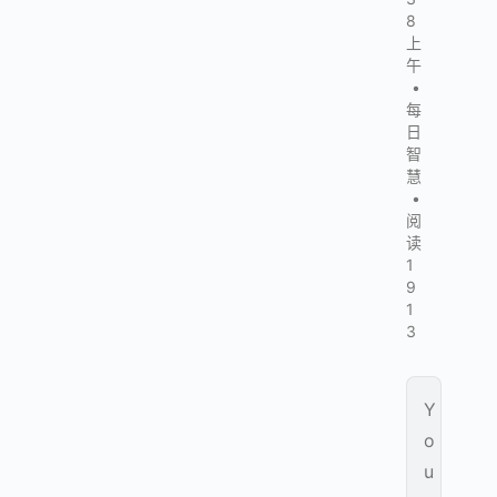
8
上
午
•
每
日
智
慧
•
阅
读
1
9
1
3
Y
o
u