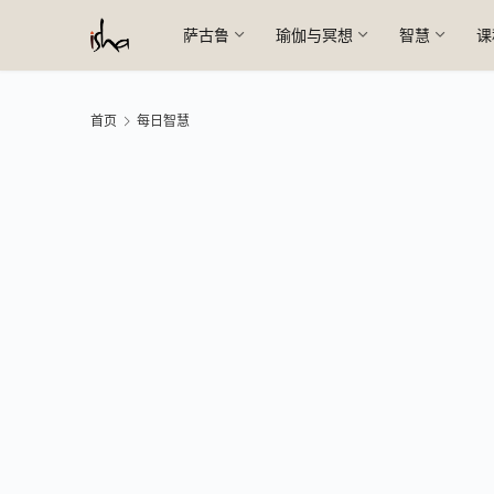
萨古鲁
瑜伽与冥想
智慧
课
首页
每日智慧