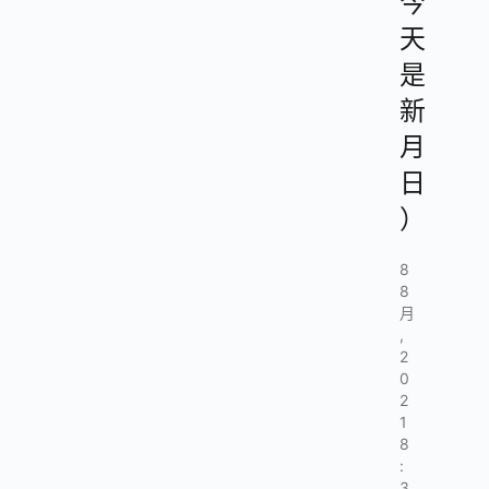
今
天
是
新
月
日
）
8
8
月
,
2
0
2
1
8
:
3