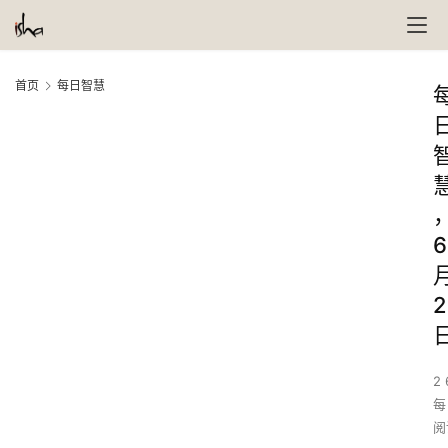
首页
每日智慧
6
2
2 
每
阅