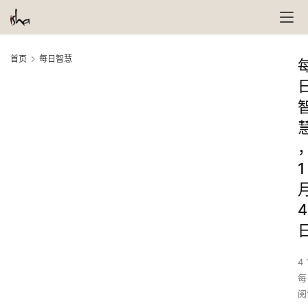
首页
每日智慧
1
4
4 
每
阅