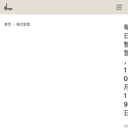
首页
每日智慧
1
0
1
9
19