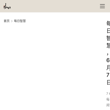
首页
每日智慧
6
7
7 
每
阅