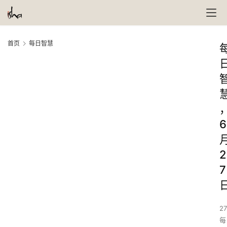
首页
每日智慧
6
2
7
27
每