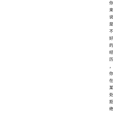
萨
古
鲁
瑜
伽
与
冥
想
智