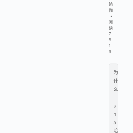
瑜
伽
•
阅
读
7
8
1
9
为
什
么
I
s
h
a
哈