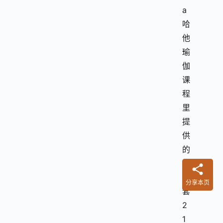
a
哈
他
瑜
伽
课
程
里
提
供
的
是
一
分享本页
套
2
1