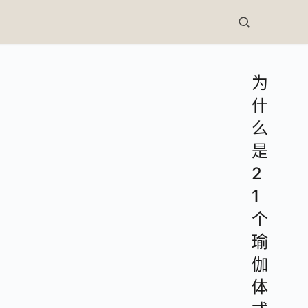
为
什
么
是
2
1
个
瑜
伽
体