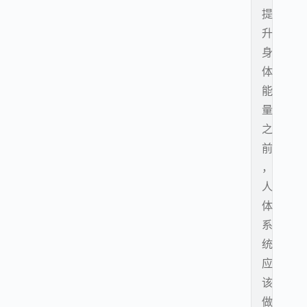
提
升
身
体
能
量
之
前
，
人
体
系
统
应
该
做