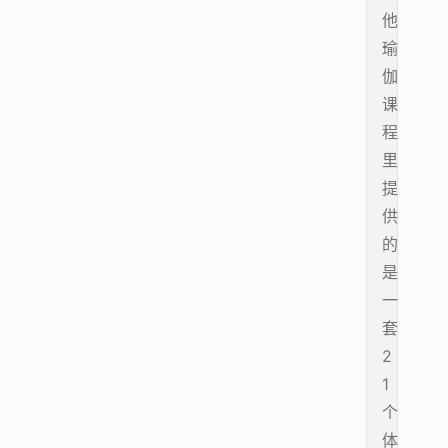
他
瑜
伽
课
程
里
提
供
的
是
一
套
2
1
个
体