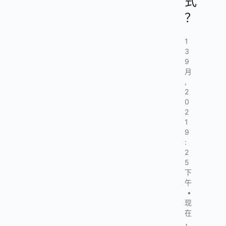
式
？
1
3
9
月
,
2
0
2
1
9
:
2
5
下
午
•
现
在
，