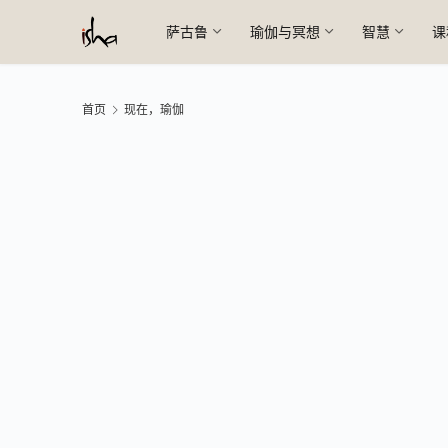
萨古鲁
瑜伽与冥想
智慧
课
首页
现在，瑜伽