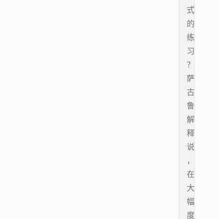
式
的
练
习
？
萨
古
鲁
解
释
说
，
在
大
幅
度