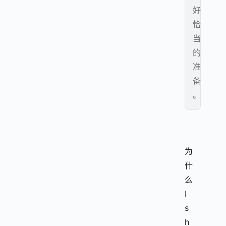
好
恰
当
的
准
备
。
为
什
么
I
s
h