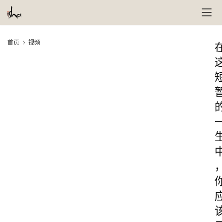
首页
视频