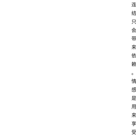
萨
古
鲁
瑜
伽
与
冥
想
智
慧