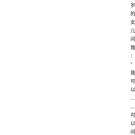
“
…
…