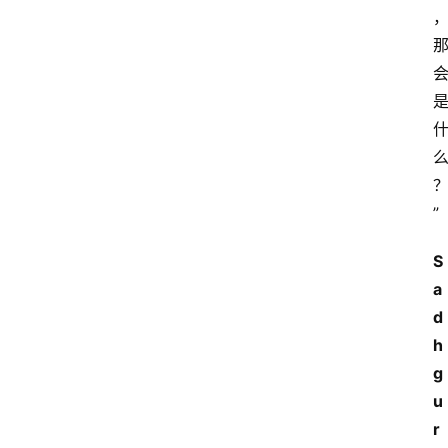
”
S
萨
a
古
d
鲁
h
g
瑜
u
伽
与
r