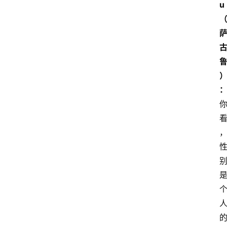
冥
u
想
智
慧
课
程
查
询