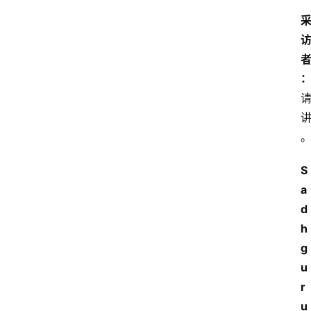
S
a
d
h
g
u
r
u