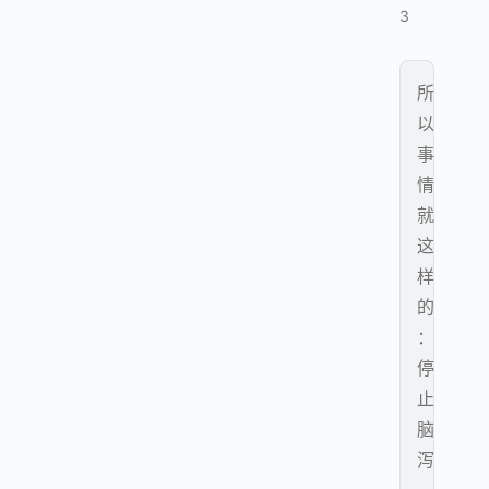
3
所
以
事
情
就
这
样
的
：
停
止
脑
泻