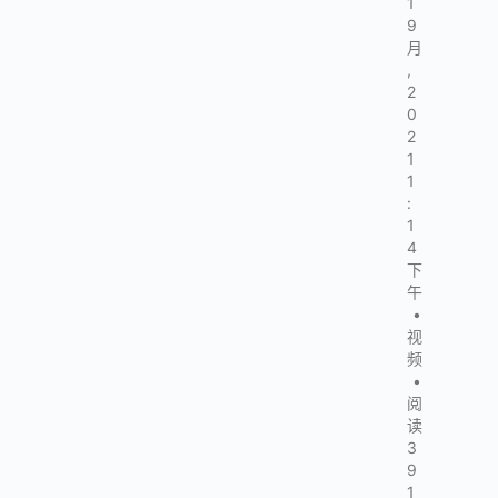
1
9
月
,
2
0
2
1
1
:
1
4
下
午
•
视
频
•
阅
读
3
9
1