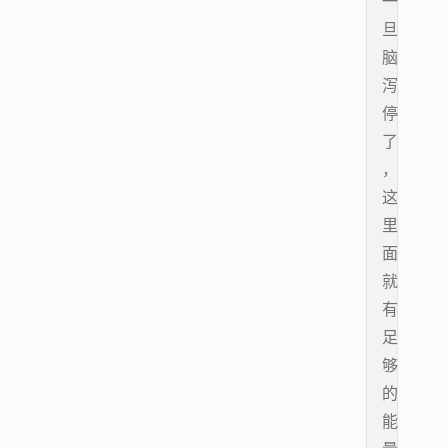
一
旦
脑
泻
停
了
，
这
里
面
就
有
足
够
的
能