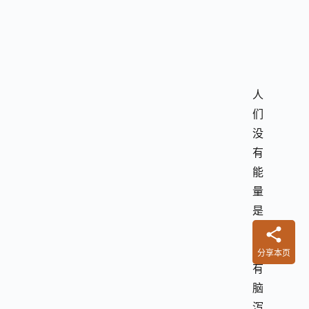
人
们
没
有
能
量
是
因
为
分享本页
有
脑
泻