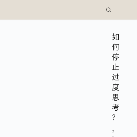
如
何
停
止
过
度
思
考
？
2