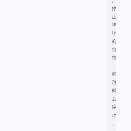
。
停
止
吃
坏
的
食
物
，
脑
泻
就
会
停
止
。