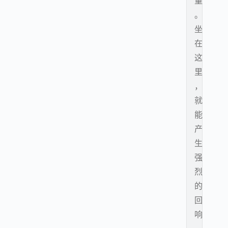
量
。
坐
在
这
里
，
就
能
产
生
强
烈
的
回
响