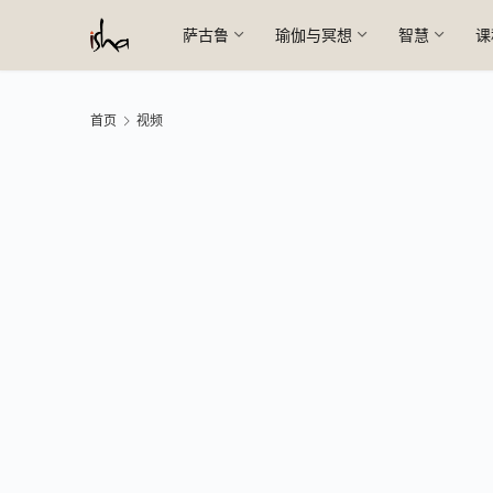
萨古鲁
瑜伽与冥想
智慧
课
首页
视频